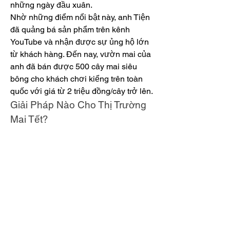
những ngày đầu xuân.
Nhờ những điểm nổi bật này, anh Tiện 
đã quảng bá sản phẩm trên kênh 
YouTube và nhận được sự ủng hộ lớn 
từ khách hàng. Đến nay, vườn mai của 
anh đã bán được 500 cây mai siêu 
bông cho khách chơi kiểng trên toàn 
quốc với giá từ 2 triệu đồng/cây trở lên.
Giải Pháp Nào Cho Thị Trường 
Mai Tết?
Thị trường mai Tết năm nay rõ ràng 
đang gặp khó khăn do sức mua giảm 
sút và sự cẩn trọng trong chi tiêu của 
người dân. Tuy nhiên, vẫn có những tín 
hiệu tích cực từ các giống mai mới như 
mai siêu bông. Để vượt qua khó khăn, 
các nhà vườn cần linh hoạt hơn trong 
việc điều chỉnh giá bán, đưa ra các sản 