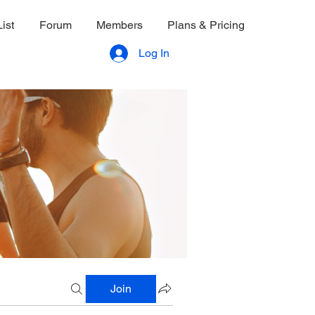
ist
Forum
Members
Plans & Pricing
Log In
Join