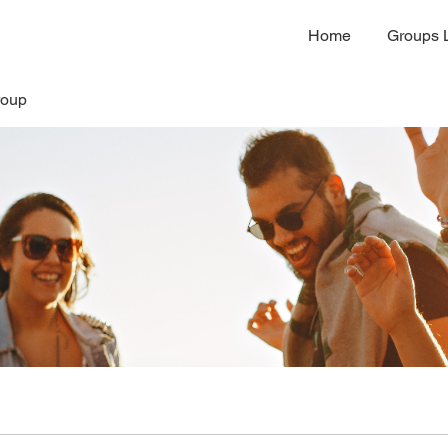
Home
Groups L
roup